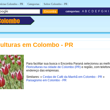
|
|
|
tícias Colombo - PR
Categorias
Sobre Colombo - PR
A
B
C
D
E
F
G
H
I
categorias:
Colombo
culturas em Colombo - PR
Para facilitar sua busca o Encontra Paraná selecionou as mel
Floriculturas na cidade de Colombo (PR)
e região, com telefon
endereço das empresas.
Similares: »
Cestas de Café da Manhã em Colombo - PR
»
Paisagismo em Colombo - PR