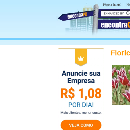
|
Página Inicial
No
encontra
Flori