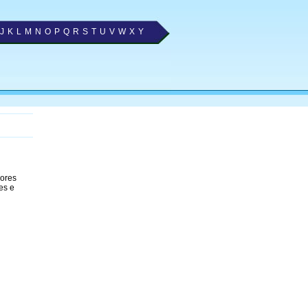
J
K
L
M
N
O
P
Q
R
S
T
U
V
W
X
Y
hores
es e