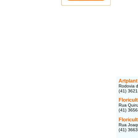
Artplant
Rodovia d
(41) 362
Floricul
Rua Quinz
(41) 365
Floricul
Rua Joaqu
(41) 366