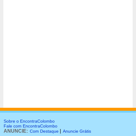
Sobre o EncontraColombo
Fale com EncontraColombo
ANUNCIE:
|
Com Destaque
Anuncie Grátis