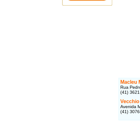
Macleu 
Rua Pedro
(41) 362
Vecchio
Avenida M
(41) 307