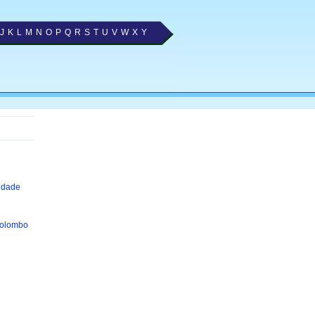
J
K
L
M
N
O
P
Q
R
S
T
U
V
W
X
Y
cidade
Colombo