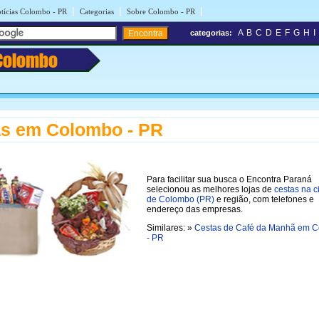
|
|
|
tícias Colombo - PR
Categorias
Sobre Colombo - PR
A
B
C
D
E
F
G
H
I
categorias:
Colombo
as em Colombo - PR
Para facilitar sua busca o Encontra Paraná
selecionou as melhores lojas de
cestas na 
de Colombo (PR)
e região, com telefones e
endereço das empresas.
Similares: »
Cestas de Café da Manhã em 
- PR