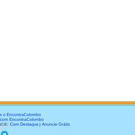
e o EncontraColombo
 com EncontraColombo
Com Destaque
Anuncie Grátis
CIE:
|