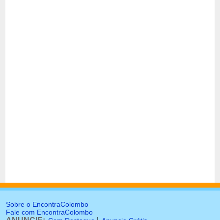
Sobre o EncontraColombo
Fale com EncontraColombo