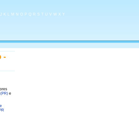
J
K
L
M
N
O
P
Q
R
S
T
U
V
W
X
Y
 -
hores
 (PR)
e
e
 PR