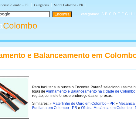
|
|
|
tícias Colombo - PR
Categorias
Sobre Colombo - PR
A
B
C
D
E
F
G
H
I
categorias:
a
Colombo
amento e Balanceamento em Colombo
Para facilitar sua busca o Encontra Paraná selecionou as mel
lojas de
Alinhamento e Balanceamento na cidade de Colombo
região, com telefones e endereço das empresas.
Similares: »
Materlinho de Ouro em Colombo - PR
»
Mecânica 
Funilaria em Colombo - PR
»
Oficina Mecânica em Colombo -