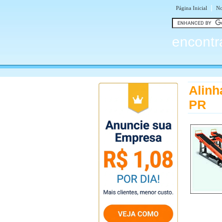
|
Página Inicial
No
encontr
Alinh
PR