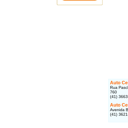
Auto Ce
Rua Pasch
760
(41) 366
Auto Cen
Avenida B
(41) 362