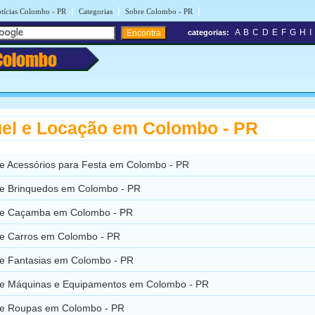
|
|
|
tícias Colombo - PR
Categorias
Sobre Colombo - PR
A
B
C
D
E
F
G
H
I
categorias:
Colombo
el e Locação em Colombo - PR
de Acessórios para Festa em Colombo - PR
de Brinquedos em Colombo - PR
de Caçamba em Colombo - PR
de Carros em Colombo - PR
de Fantasias em Colombo - PR
de Máquinas e Equipamentos em Colombo - PR
de Roupas em Colombo - PR