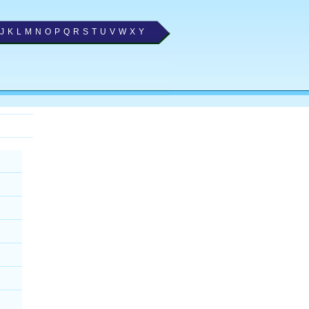
J
K
L
M
N
O
P
Q
R
S
T
U
V
W
X
Y